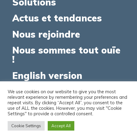
Solutions
Actus et tendances
Nous rejoindre
Nous sommes tout ouïe
!
English version
We use cookies on our website to give you the most
relevant experience by remembering your preferences and
repeat visits. By clicking “Accept All”, you consent to the
use of ALL the cookies. However, you may visit "Cookie
© 2012-2026 ARCTIK. Tous droits réservés.
Settings" to provide a controlled consent.
Cookie Settings
Accept All