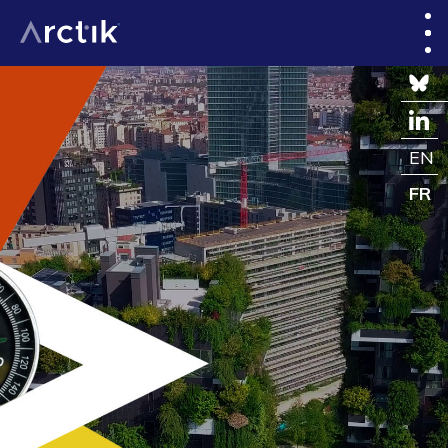
EN
FR